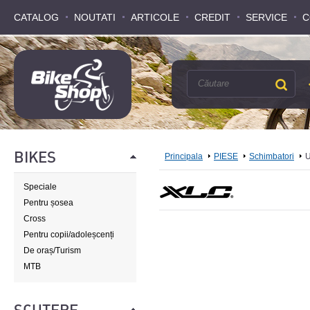
CATALOG
CATALOG
NOUTATI
NOUTATI
ARTICOLE
ARTICOLE
CREDIT
CREDIT
SERVICE
SERVICE
C
C
BIKES
Principala
PIESE
Schimbatori
U
Speciale
Pentru șosea
Cross
Pentru copii/adoleșcenți
De oraș/Turism
MTB