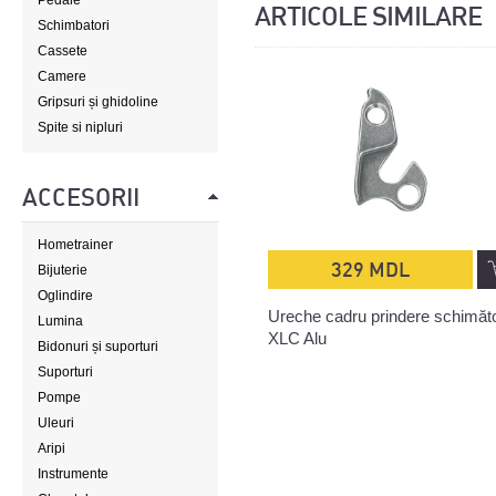
Pedale
ARTICOLE SIMILARE
Schimbatori
Cassete
Camere
Gripsuri și ghidoline
Spite si nipluri
ACCESORII
Hometrainer
329 MDL
Bijuterie
Oglindire
Ureche cadru prindere schimăt
Lumina
XLC Alu
Bidonuri și suporturi
Suporturi
Pompe
Uleuri
Aripi
Instrumente