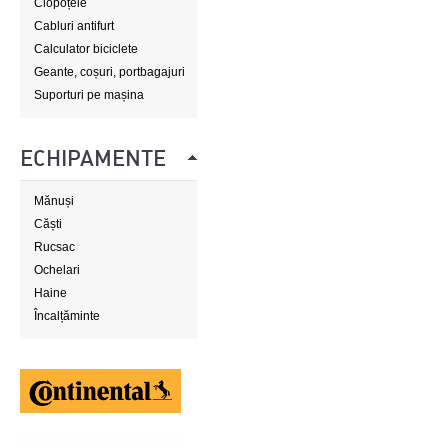
Clopoțele
Cabluri antifurt
Calculator biciclete
Geante, coșuri, portbagajuri
Suporturi pe mașina
ECHIPAMENTE
Mănuși
Căști
Rucsac
Ochelari
Haine
Încalțăminte