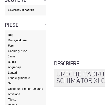
SCUTERE
Самокаты и ролики
PIESE
Roți
Roti ajutatoare
Furci
Cabluri și huse
Jante
Butuci
DESCRIERE
Angrenaje
URECHE CADRU
Lanțuri
Frînele și manete
SCHIMĂTOR XLC
Șa
Ghidonuri, stemuri, coloane
de direcție
Anvelope
Tije șa