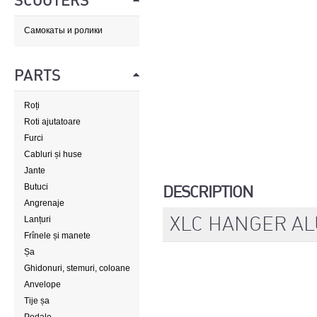
SCOOTERS
Самокаты и ролики
PARTS
Roți
Roti ajutatoare
Furci
Cabluri și huse
Jante
Butuci
DESCRIPTION
Angrenaje
XLC HANGER A
Lanțuri
Frînele și manete
Șa
Ghidonuri, stemuri, coloane
de direcție
Anvelope
Tije șa