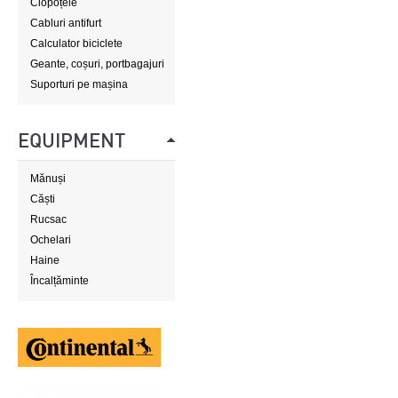
Clopoțele
Cabluri antifurt
Calculator biciclete
Geante, coșuri, portbagajuri
Suporturi pe mașina
EQUIPMENT
Mănuși
Căști
Rucsac
Ochelari
Haine
Încalțăminte