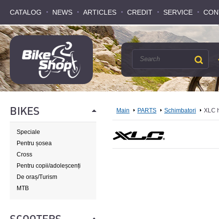
CATALOG
CATALOG
NEWS
NEWS
ARTICLES
ARTICLES
CREDIT
CREDIT
SERVICE
SERVICE
CON
CON
BIKES
Main
PARTS
Schimbatori
XLC 
Speciale
Pentru șosea
Cross
Pentru copii/adoleșcenți
De oraș/Turism
MTB