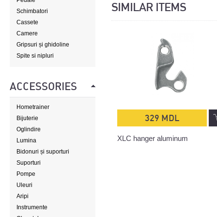
Pedale
SIMILAR ITEMS
Schimbatori
Cassete
Camere
Gripsuri și ghidoline
Spite si nipluri
ACCESSORIES
Hometrainer
329 MDL
Bijuterie
Oglindire
XLC hanger aluminum
Lumina
Bidonuri și suporturi
Suporturi
Pompe
Uleuri
Aripi
Instrumente