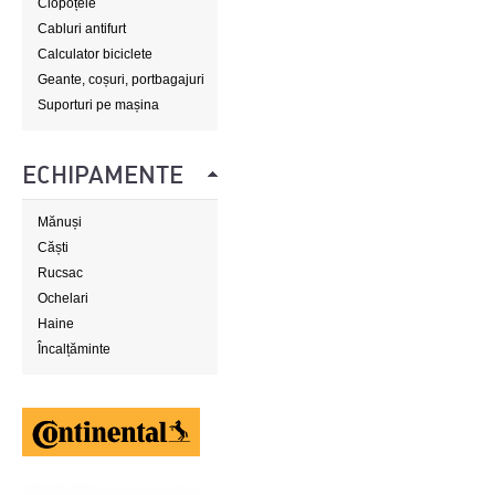
Clopoțele
Cabluri antifurt
Calculator biciclete
Geante, coșuri, portbagajuri
Suporturi pe mașina
ECHIPAMENTE
Mănuși
Căști
Rucsac
Ochelari
Haine
Încalțăminte