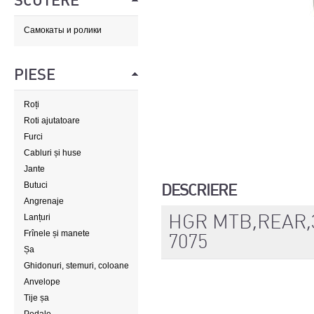
SCUTERE
Самокаты и ролики
PIESE
Roți
Roti ajutatoare
Furci
Cabluri și huse
Jante
Butuci
DESCRIERE
Angrenaje
HGR MTB,REAR,
Lanțuri
Frînele și manete
7075
Șa
Ghidonuri, stemuri, coloane
de direcție
Anvelope
Tije șa