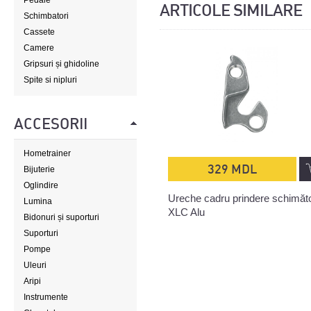
Pedale
ARTICOLE SIMILARE
Schimbatori
Cassete
Camere
Gripsuri și ghidoline
Spite si nipluri
ACCESORII
Hometrainer
329 MDL
Bijuterie
Oglindire
Ureche cadru prindere schimăt
Lumina
XLC Alu
Bidonuri și suporturi
Suporturi
Pompe
Uleuri
Aripi
Instrumente