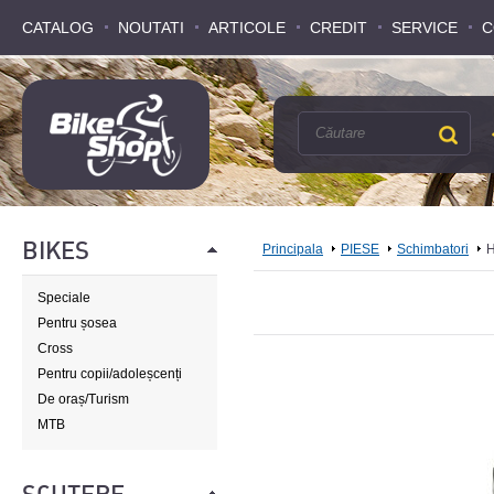
CATALOG
CATALOG
NOUTATI
NOUTATI
ARTICOLE
ARTICOLE
CREDIT
CREDIT
SERVICE
SERVICE
C
C
BIKES
Principala
PIESE
Schimbatori
H
Speciale
Pentru șosea
Cross
Pentru copii/adoleșcenți
De oraș/Turism
MTB