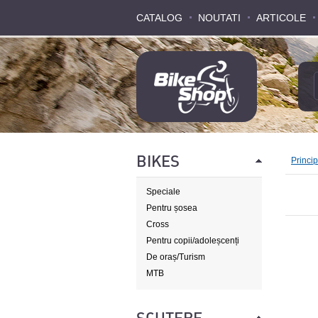
CATALOG
CATALOG
NOUTATI
NOUTATI
ARTICOLE
ARTICOLE
BIKES
Princi
Speciale
Pentru șosea
Cross
Pentru copii/adoleșcenți
De oraș/Turism
MTB