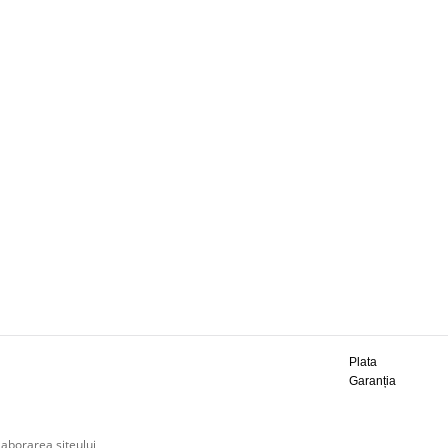
Plata
Garanția
laborarea siteului