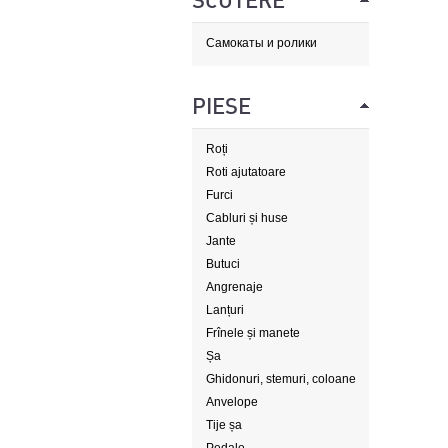
SCUTERE
Самокаты и ролики
PIESE
Roți
Roti ajutatoare
Furci
Cabluri și huse
Jante
Butuci
Angrenaje
Lanțuri
Frînele și manete
Șa
Ghidonuri, stemuri, coloane
de direcție
Anvelope
Tije șa