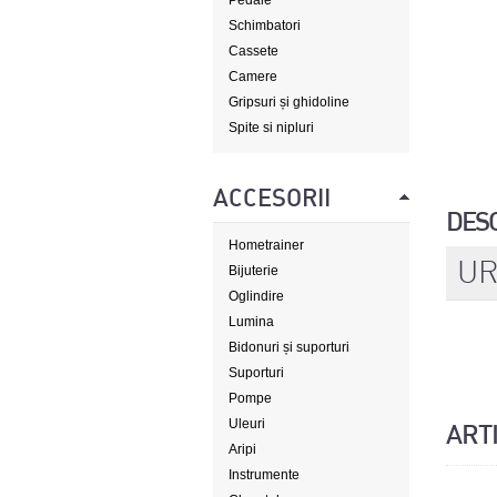
Pedale
Schimbatori
Cassete
Camere
Gripsuri și ghidoline
Spite si nipluri
ACCESORII
DES
Hometrainer
UR
Bijuterie
Oglindire
Lumina
Bidonuri și suporturi
Suporturi
Pompe
Uleuri
ART
Aripi
Instrumente