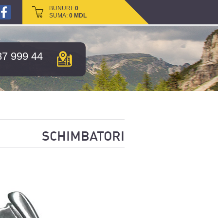
BUNURI:
BUNURI:
0
0
SUMA:
SUMA:
0
0
MDL
MDL
87 999 44
SCHIMBATORI