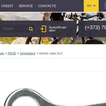
CREDIT
CREDIT
SERVICE
SERVICE
CONTACTE
CONTACTE
RO
RO
(+373) 7
Autentificare
dileri
pala
PIESE
Schimbatori
Ureche cadru XLC