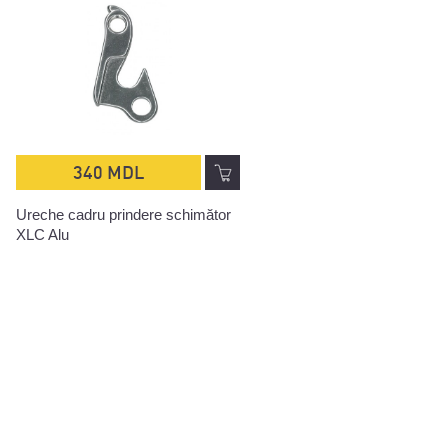
340 MDL
340 MDL
Ureche cadru prindere schimător
Ureche cadru prindere schi
XLC Alu
XLC Alu