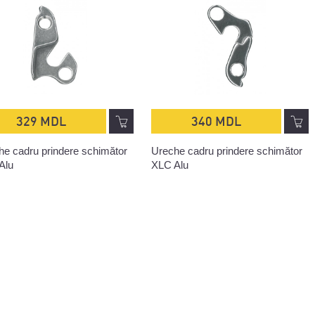
329 MDL
340 MDL
he cadru prindere schimător
Ureche cadru prindere schimător
Alu
XLC Alu