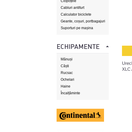
Clopoțele
Cabluri antifurt
Calculator biciclete
Geante, coșuri, portbagajuri
Suporturi pe mașina
ECHIPAMENTE
Mănuși
Urec
Căști
XLC 
Rucsac
Ochelari
Haine
Încalțăminte