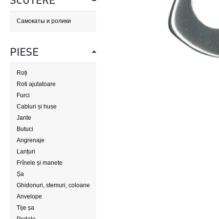
SCUTERE
Самокаты и ролики
PIESE
Roți
Roti ajutatoare
Furci
Cabluri și huse
Jante
Butuci
Angrenaje
Lanțuri
Frînele și manete
Șa
Ghidonuri, stemuri, coloane
de direcție
Anvelope
Tije șa