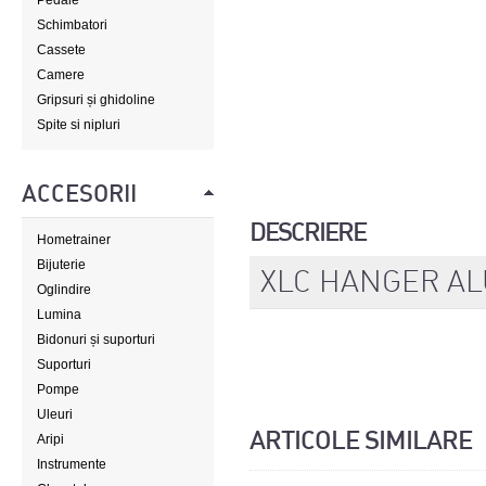
Pedale
Schimbatori
Cassete
Camere
Gripsuri și ghidoline
Spite si nipluri
ACCESORII
DESCRIERE
Hometrainer
Bijuterie
XLC HANGER A
Oglindire
Lumina
Bidonuri și suporturi
Suporturi
Pompe
Uleuri
ARTICOLE SIMILARE
Aripi
Instrumente