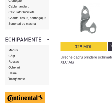
Clopoțele
Cabluri antifurt
Calculator biciclete
Geante, coșuri, portbagajuri
Suporturi pe mașina
ECHIPAMENTE
329 MDL
Mănuși
Căști
Ureche cadru prindere schimăt
XLC Alu
Rucsac
Ochelari
Haine
Încalțăminte