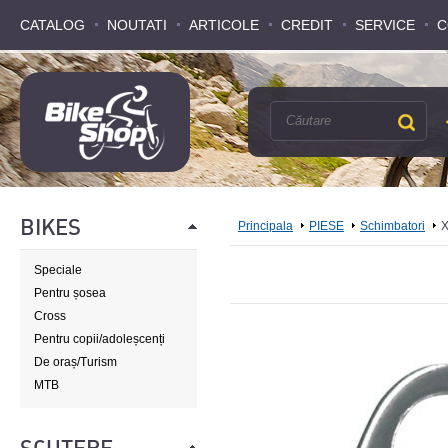
CATALOG
CATALOG
NOUTATI
NOUTATI
ARTICOLE
ARTICOLE
CREDIT
CREDIT
SERVICE
SERVICE
C
C
BIKES
Principala
PIESE
Schimbatori
X
Speciale
Pentru șosea
Cross
Pentru copii/adoleșcenți
De oraș/Turism
MTB