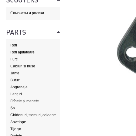
SCOOTERS
Самокаты и ролики
PARTS
Roți
Roti ajutatoare
Furci
Cabluri și huse
Jante
Butuci
Angrenaje
Lanțuri
Frînele și manete
Șa
Ghidonuri, stemuri, coloane
de direcție
Anvelope
Tije șa