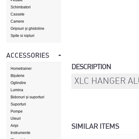
Pedale
Schimbatori
Cassete
Camere
Gripsuri și ghidoline
Spite si nipluri
ACCESSORIES
DESCRIPTION
Hometrainer
Bijuterie
XLC HANGER A
Oglindire
Lumina
Bidonuri și suporturi
Suporturi
Pompe
Uleuri
SIMILAR ITEMS
Aripi
Instrumente