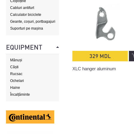
Clopoțele
Cabluri antifurt
Calculator biciclete
Geante, coșuri, portbagajuri
Suporturi pe mașina
EQUIPMENT
329 MDL
Mănuși
Căști
XLC hanger aluminum
Rucsac
Ochelari
Haine
Încalțăminte