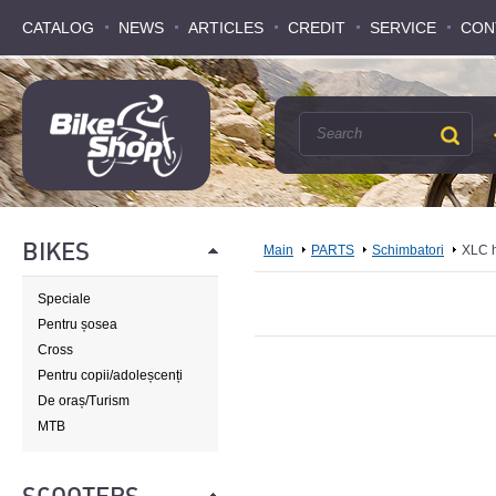
CATALOG
CATALOG
NEWS
NEWS
ARTICLES
ARTICLES
CREDIT
CREDIT
SERVICE
SERVICE
CON
CON
BIKES
Main
PARTS
Schimbatori
XLC 
Speciale
Pentru șosea
Cross
Pentru copii/adoleșcenți
De oraș/Turism
MTB