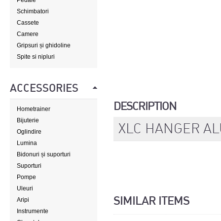
Pedale
Schimbatori
Cassete
Camere
Gripsuri și ghidoline
Spite si nipluri
ACCESSORIES
DESCRIPTION
Hometrainer
Bijuterie
XLC HANGER A
Oglindire
Lumina
Bidonuri și suporturi
Suporturi
Pompe
Uleuri
SIMILAR ITEMS
Aripi
Instrumente