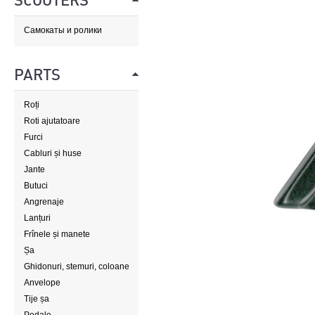
SCOOTERS
Самокаты и ролики
PARTS
Roți
Roti ajutatoare
Furci
Cabluri și huse
Jante
Butuci
Angrenaje
Lanțuri
Frînele și manete
Șa
Ghidonuri, stemuri, coloane
de direcție
Anvelope
Tije șa