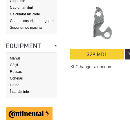
Clopoțele
Cabluri antifurt
Calculator biciclete
Geante, coșuri, portbagajuri
Suporturi pe mașina
EQUIPMENT
329 MDL
Mănuși
Căști
XLC hanger aluminum
Rucsac
Ochelari
Haine
Încalțăminte