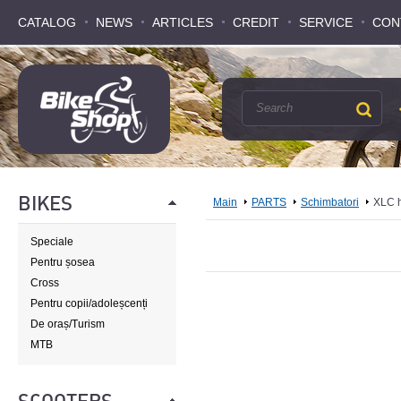
CATALOG
CATALOG
NEWS
NEWS
ARTICLES
ARTICLES
CREDIT
CREDIT
SERVICE
SERVICE
CON
CON
BIKES
Main
PARTS
Schimbatori
XLC 
Speciale
Pentru șosea
Cross
Pentru copii/adoleșcenți
De oraș/Turism
MTB