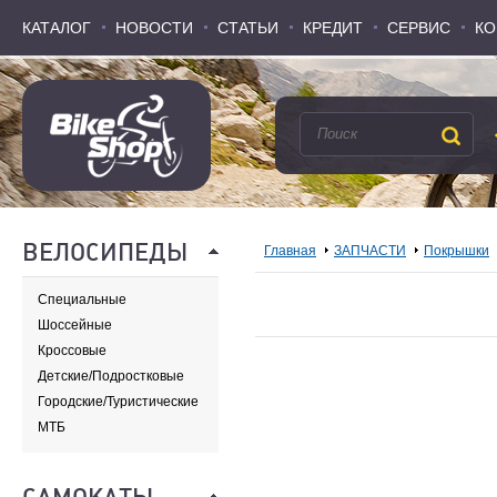
КАТАЛОГ
КАТАЛОГ
НОВОСТИ
НОВОСТИ
СТАТЬИ
СТАТЬИ
КРЕДИТ
КРЕДИТ
СЕРВИС
СЕРВИС
КО
КО
ВЕЛОСИПЕДЫ
Главная
ЗАПЧАСТИ
Покрышки
Специальные
Шоссейные
Кроссовые
Детские/Подростковые
Городские/Туристические
МТБ