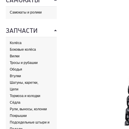
САМОКАТЫ
Самокаты и ролики
ЗАПЧАСТИ
Колёса
Боковые колёса
Вилки
Тросы и рубашки
Ободья
Втулки
Шатуны, каретки,
передние звезды
Цепи
Тормоза и колодки
Сёдла
Рули, выносы, колонки
Покрышки
Подседельные штыри и
хомуты