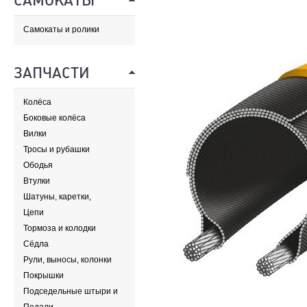
САМОКАТЫ
Самокаты и ролики
ЗАПЧАСТИ
Колёса
Боковые колёса
Вилки
Тросы и рубашки
Ободья
Втулки
Шатуны, каретки,
передние звезды
Цепи
Тормоза и колодки
Сёдла
Рули, выносы, колонки
Покрышки
Подседельные штыри и
хомуты