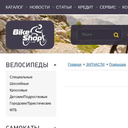
КАТАЛОГ
КАТАЛОГ
НОВОСТИ
НОВОСТИ
СТАТЬИ
СТАТЬИ
КРЕДИТ
КРЕДИТ
СЕРВИС
СЕРВИС
КО
КО
ВЕЛОСИПЕДЫ
Главная
ЗАПЧАСТИ
Покрышки
Специальные
Шоссейные
Кроссовые
Детские/Подростковые
Городские/Туристические
МТБ