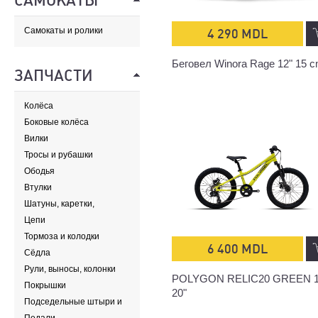
САМОКАТЫ
Самокаты и ролики
4 290 MDL
Беговел Winora Rage 12" 15 
ЗАПЧАСТИ
Колёса
Боковые колёса
Вилки
Тросы и рубашки
Ободья
Втулки
Шатуны, каретки,
передние звезды
Цепи
Тормоза и колодки
6 400 MDL
Сёдла
Рули, выносы, колонки
POLYGON RELIC20 GREEN 
Покрышки
20"
Подседельные штыри и
хомуты