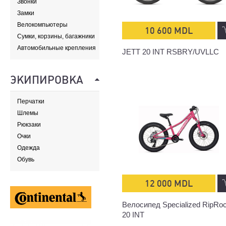
Звонки
Замки
Велокомпьютеры
10 600 MDL
Сумки, корзины, багажники
и адаптеры
Автомобильные крепления
JETT 20 INT RSBRY/UVLLC
ЭКИПИРОВКА
Перчатки
Шлемы
Рюкзаки
Очки
Одежда
Обувь
12 000 MDL
Велосипед Specialized RipRo
20 INT