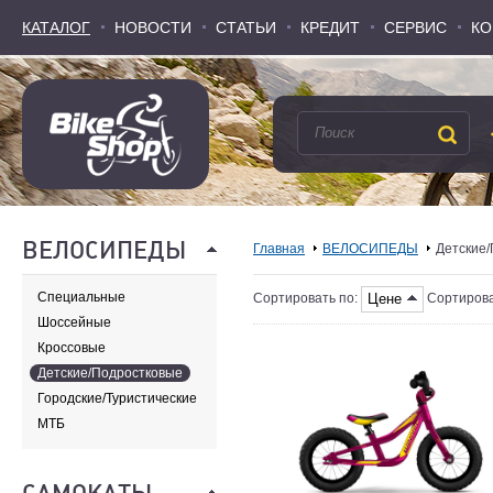
КАТАЛОГ
КАТАЛОГ
НОВОСТИ
НОВОСТИ
СТАТЬИ
СТАТЬИ
КРЕДИТ
КРЕДИТ
СЕРВИС
СЕРВИС
КО
КО
ВЕЛОСИПЕДЫ
Главная
ВЕЛОСИПЕДЫ
Детские
Специальные
Цене
Сортировать по:
Сортирова
Шоссейные
Кроссовые
Детские/Подростковые
Городские/Туристические
МТБ