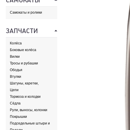
САМОКАТЫ
Самокаты и ролики
ЗАПЧАСТИ
Колёса
Боковые колёса
Вилки
Тросы и рубашки
Ободья
Втулки
Шатуны, каретки,
передние звезды
Цепи
Тормоза и колодки
Сёдла
Рули, выносы, колонки
Покрышки
Подседельные штыри и
хомуты