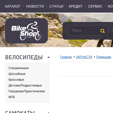
КАТАЛОГ
КАТАЛОГ
НОВОСТИ
НОВОСТИ
СТАТЬИ
СТАТЬИ
КРЕДИТ
КРЕДИТ
СЕРВИС
СЕРВИС
КО
КО
ВЕЛОСИПЕДЫ
Главная
ЗАПЧАСТИ
Покрышки
Специальные
Шоссейные
Кроссовые
Детские/Подростковые
Городские/Туристические
МТБ