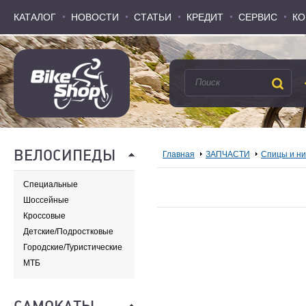
КАТАЛОГ
КАТАЛОГ
НОВОСТИ
НОВОСТИ
СТАТЬИ
СТАТЬИ
КРЕДИТ
КРЕДИТ
СЕРВИС
СЕРВИС
КО
КО
ВЕЛОСИПЕДЫ
Главная
ЗАПЧАСТИ
Спицы и н
Специальные
Шоссейные
Кроссовые
Детские/Подростковые
Городские/Туристические
МТБ