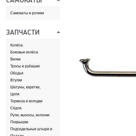
САМОКАТЫ
Самокаты и ролики
ЗАПЧАСТИ
Колёса
Боковые колёса
Вилки
Тросы и рубашки
Ободья
Втулки
Шатуны, каретки,
передние звезды
Цепи
Тормоза и колодки
Сёдла
Рули, выносы, колонки
Покрышки
Подседельные штыри и
хомуты