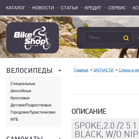
КАТАЛОГ
КАТАЛОГ
НОВОСТИ
НОВОСТИ
СТАТЬИ
СТАТЬИ
КРЕДИТ
КРЕДИТ
СЕРВИС
СЕРВИС
КО
КО
ВЕЛОСИПЕДЫ
Главная
ЗАПЧАСТИ
Спицы и н
Специальные
Шоссейные
Кроссовые
Детские/Подростковые
ОПИСАНИЕ
Городские/Туристические
МТБ
SPOKE,2.0 /2 5 
BLACK, W/O NI