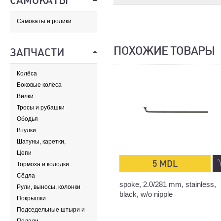
САМОКАТЫ
Самокаты и ролики
ПОХОЖИЕ ТОВАРЫ
ЗАПЧАСТИ
Колёса
Боковые колёса
Вилки
Тросы и рубашки
Ободья
Втулки
Шатуны, каретки,
передние звезды
Цепи
5 MDL
Тормоза и колодки
Сёдла
spoke, 2.0/281 mm, stainless,
Рули, выносы, колонки
black, w/o nipple
Покрышки
Подседельные штыри и
хомуты