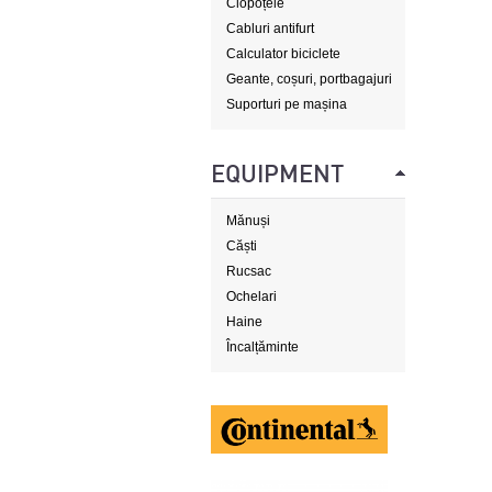
Clopoțele
Cabluri antifurt
Calculator biciclete
Geante, coșuri, portbagajuri
Suporturi pe mașina
EQUIPMENT
Mănuși
Căști
Rucsac
Ochelari
Haine
Încalțăminte