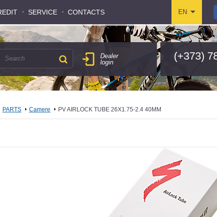
REDIT
REDIT
SERVICE
SERVICE
CONTACTS
CONTACTS
EN
EN
(+373) 7
Dealer
login
PARTS
Camere
PV AIRLOCK TUBE 26X1.75-2.4 40MM