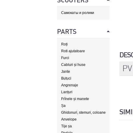
SCOOTERS
Самокаты и ролики
PARTS
Roți
Roti ajutatoare
DES
Furci
Cabluri și huse
PV
Jante
Butuci
Angrenaje
Lanțuri
Frînele și manete
Șa
SIM
Ghidonuri, stemuri, coloane
de direcție
Anvelope
Tije șa