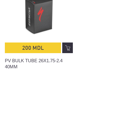
200 MDL
200 MDL
PV BULK TUBE 26X1.75-2.4
SV TUBE 700X32-50C 40
40MM