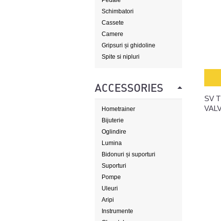
Pedale
Schimbatori
Cassete
Camere
Gripsuri și ghidoline
Spite si nipluri
ACCESSORIES
SV T
VAL
Hometrainer
Bijuterie
Oglindire
Lumina
Bidonuri și suporturi
Suporturi
Pompe
Uleuri
Aripi
Instrumente