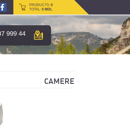
PRODUCTS:
PRODUCTS:
0
0
TOTAL:
TOTAL:
0
0
MDL
MDL
87 999 44
CAMERE