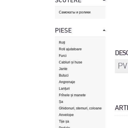
SCUTERE
Самокаты и ролики
PIESE
Roți
Roti ajutatoare
DES
Furci
Cabluri și huse
PV
Jante
Butuci
Angrenaje
Lanțuri
Frînele și manete
Șa
ART
Ghidonuri, stemuri, coloane
de direcție
Anvelope
Tije șa