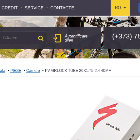
CREDIT
CREDIT
SERVICE
SERVICE
CONTACTE
CONTACTE
RO
RO
(+373) 7
Autentificare
dileri
pala
PIESE
Camere
PV AIRLOCK TUBE 26X1.75-2.4 40MM