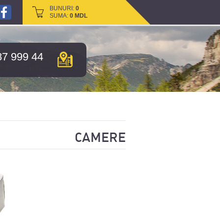
BUNURI:
BUNURI:
0
0
SUMA:
SUMA:
0
0
MDL
MDL
87 999 44
CAMERE