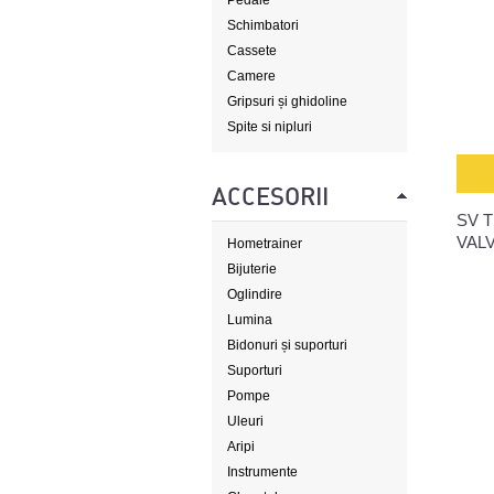
Pedale
Schimbatori
Cassete
Camere
Gripsuri și ghidoline
Spite si nipluri
ACCESORII
SV T
VAL
Hometrainer
Bijuterie
Oglindire
Lumina
Bidonuri și suporturi
Suporturi
Pompe
Uleuri
Aripi
Instrumente