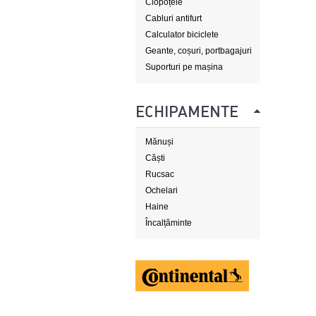
Clopoțele
Cabluri antifurt
Calculator biciclete
Geante, coșuri, portbagajuri
Suporturi pe mașina
ECHIPAMENTE
Mănuși
Căști
Rucsac
Ochelari
Haine
Încalțăminte