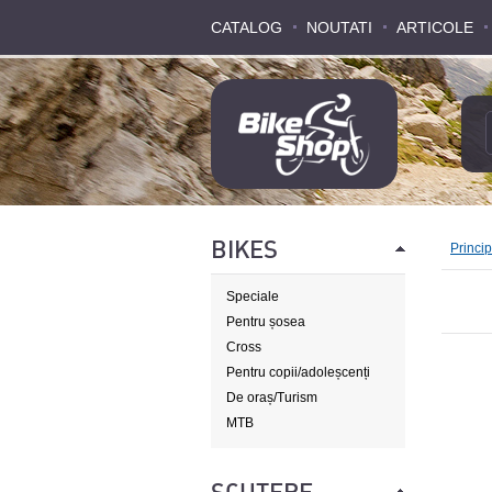
CATALOG
CATALOG
NOUTATI
NOUTATI
ARTICOLE
ARTICOLE
BIKES
Princi
Speciale
Pentru șosea
Cross
Pentru copii/adoleșcenți
De oraș/Turism
MTB