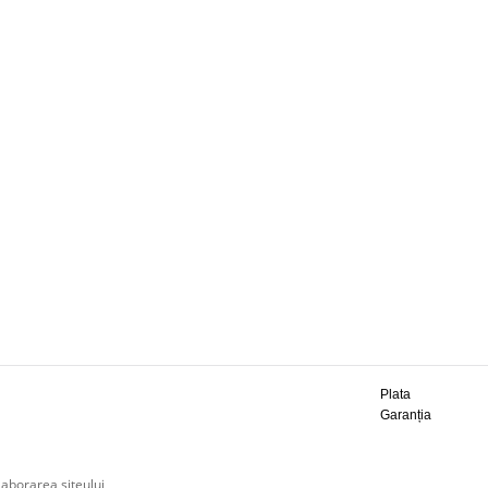
Plata
Garanția
laborarea siteului