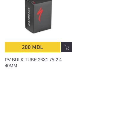
200 MDL
200 MDL
PV BULK TUBE 26X1.75-2.4
SV TUBE 700X32-50C 40
40MM