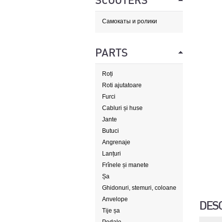
SCOOTERS
Самокаты и ролики
PARTS
Roți
Roti ajutatoare
Furci
Cabluri și huse
Jante
Butuci
Angrenaje
Lanțuri
Frînele și manete
Șa
Ghidonuri, stemuri, coloane
de direcție
Anvelope
DES
Tije șa