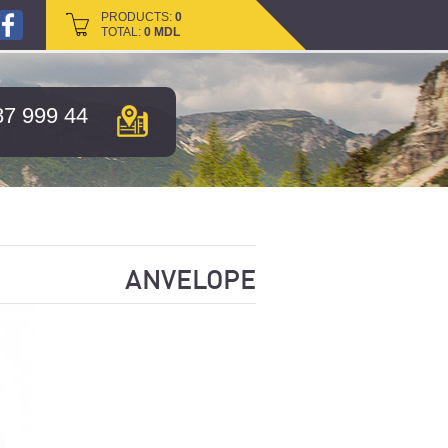
PRODUCTS:
PRODUCTS:
0
0
TOTAL:
TOTAL:
0
0
MDL
MDL
87 999 44
ANVELOPE