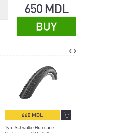
650 MDL
BUY
660 MDL
650 MDL
Tyre Schwalbe Hurricane
Tyre Specialized CrossRoa