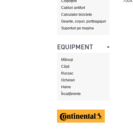
700x
Clopoțele
Cabluri antifurt
Calculator biciclete
Geante, coșuri, portbagajuri
Suporturi pe mașina
EQUIPMENT
Mănuși
Căști
Rucsac
Ochelari
Haine
Încalțăminte