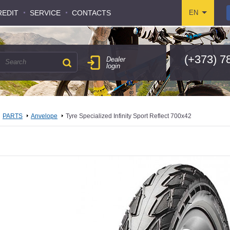
REDIT
REDIT
SERVICE
SERVICE
CONTACTS
CONTACTS
EN
EN
(+373) 7
Dealer
login
PARTS
Anvelope
Tyre Specialized Infinity Sport Reflect 700x42