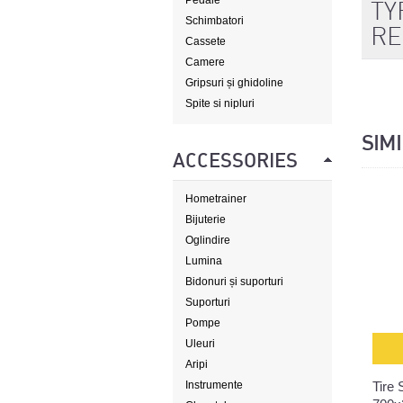
Pedale
TY
Schimbatori
RE
Cassete
Camere
Gripsuri și ghidoline
Spite si nipluri
SIM
ACCESSORIES
Hometrainer
Bijuterie
Oglindire
Lumina
Bidonuri și suporturi
Suporturi
Pompe
Uleuri
Aripi
Instrumente
Tire 