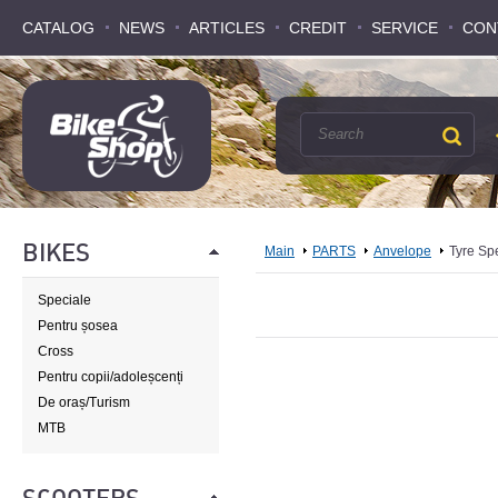
CATALOG
CATALOG
NEWS
NEWS
ARTICLES
ARTICLES
CREDIT
CREDIT
SERVICE
SERVICE
CON
CON
BIKES
Main
PARTS
Anvelope
Tyre Sp
Speciale
Pentru șosea
Cross
Pentru copii/adoleșcenți
De oraș/Turism
MTB