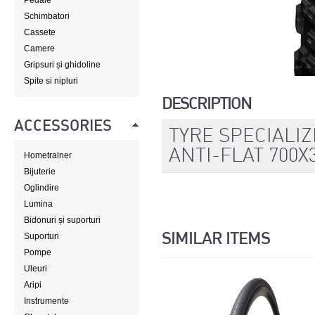
Pedale
Schimbatori
Cassete
Camere
Gripsuri și ghidoline
Spite si nipluri
DESCRIPTION
ACCESSORIES
TYRE SPECIALI
ANTI-FLAT 700X
Hometrainer
Bijuterie
Oglindire
Lumina
Bidonuri și suporturi
SIMILAR ITEMS
Suporturi
Pompe
Uleuri
Aripi
Instrumente