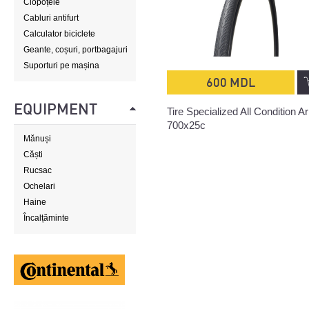
Clopoțele
Cabluri antifurt
Calculator biciclete
Geante, coșuri, portbagajuri
Suporturi pe mașina
600 MDL
EQUIPMENT
Tire Specialized All Condition A
700x25c
Mănuși
Căști
Rucsac
Ochelari
Haine
Încalțăminte