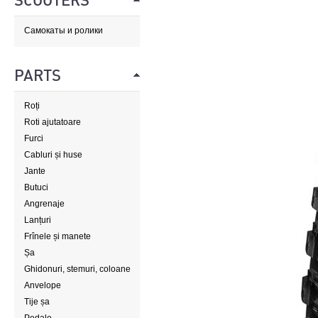
SCOOTERS
Самокаты и ролики
PARTS
Roți
Roti ajutatoare
Furci
Cabluri și huse
Jante
Butuci
Angrenaje
Lanțuri
Frînele și manete
Șa
Ghidonuri, stemuri, coloane
de direcție
Anvelope
Tije șa