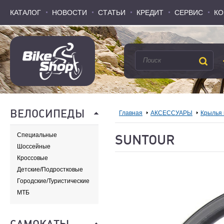
КАТАЛОГ
КАТАЛОГ
НОВОСТИ
НОВОСТИ
СТАТЬИ
СТАТЬИ
КРЕДИТ
КРЕДИТ
СЕРВИС
СЕРВИС
КО
КО
ВЕЛОСИПЕДЫ
Главная
АКСЕССУАРЫ
Крылья
Специальные
SUNTOUR
Шоссейные
Кроссовые
Детские/Подростковые
Городские/Туристические
МТБ