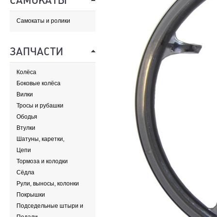
САМОКАТЫ
Самокаты и ролики
ЗАПЧАСТИ
Колёса
Боковые колёса
Вилки
Тросы и рубашки
Ободья
Втулки
Шатуны, каретки,
передние звезды
Цепи
Тормоза и колодки
Сёдла
Рули, выносы, колонки
Покрышки
Подседельные штыри и
хомуты