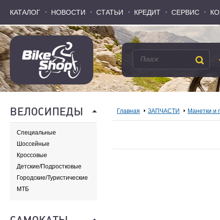
КАТАЛОГ
КАТАЛОГ
НОВОСТИ
НОВОСТИ
СТАТЬИ
СТАТЬИ
КРЕДИТ
КРЕДИТ
СЕРВИС
СЕРВИС
КО
КО
ВЕЛОСИПЕДЫ
Главная
ЗАПЧАСТИ
Манетки и 
Специальные
Шоссейные
Кроссовые
Детские/Подростковые
Городские/Туристические
МТБ