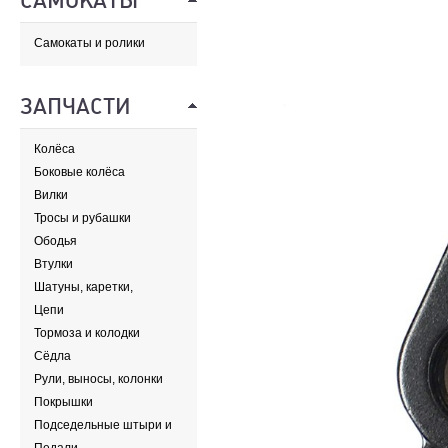
САМОКАТЫ
Самокаты и ролики
ЗАПЧАСТИ
Колёса
Боковые колёса
Вилки
Тросы и рубашки
Ободья
Втулки
Шатуны, каретки,
передние звезды
Цепи
Тормоза и колодки
Сёдла
Рули, выносы, колонки
Покрышки
Подседельные штыри и
хомуты