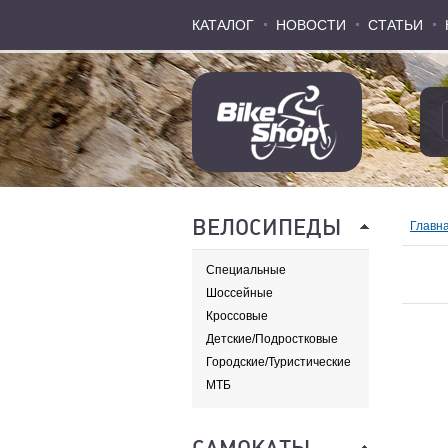
КАТАЛОГ
КАТАЛОГ
НОВОСТИ
НОВОСТИ
СТАТЬИ
СТАТЬИ
ВЕЛОСИПЕДЫ
Главн
Специальные
Шоссейные
Кроссовые
Детские/Подростковые
Городские/Туристические
МТБ