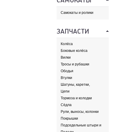
САМОКАТЫ
Самокаты и ролики
ЗАПЧАСТИ
Колёса
Боковые колёса
Вилки
Тросы и рубашки
Ободья
Втулки
Шатуны, каретки,
передние звезды
Цепи
Тормоза и колодки
Сёдла
Рули, выносы, колонки
Покрышки
Подседельные штыри и
хомуты