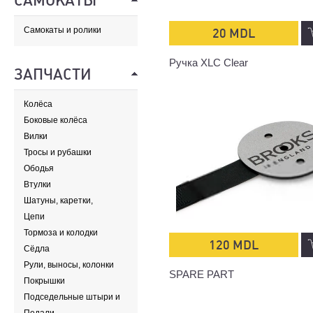
САМОКАТЫ
Самокаты и ролики
20 MDL
Ручка XLC Clear
ЗАПЧАСТИ
Колёса
Боковые колёса
Вилки
Тросы и рубашки
Ободья
Втулки
Шатуны, каретки,
передние звезды
Цепи
Тормоза и колодки
120 MDL
Сёдла
Рули, выносы, колонки
SPARE PART
Покрышки
Подседельные штыри и
хомуты