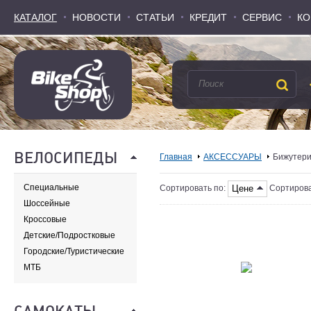
КАТАЛОГ
КАТАЛОГ
НОВОСТИ
НОВОСТИ
СТАТЬИ
СТАТЬИ
КРЕДИТ
КРЕДИТ
СЕРВИС
СЕРВИС
КО
КО
ВЕЛОСИПЕДЫ
Главная
АКСЕССУАРЫ
Бижутер
Специальные
Цене
Сортировать по:
Сортирова
Шоссейные
Кроссовые
Детские/Подростковые
Городские/Туристические
МТБ