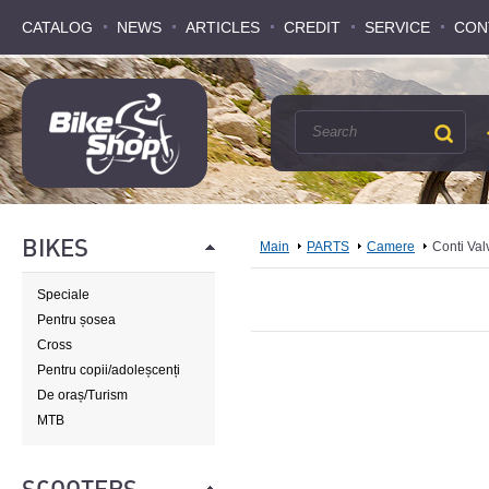
CATALOG
CATALOG
NEWS
NEWS
ARTICLES
ARTICLES
CREDIT
CREDIT
SERVICE
SERVICE
CON
CON
BIKES
Main
PARTS
Camere
Conti Val
Speciale
Pentru șosea
Cross
Pentru copii/adoleșcenți
De oraș/Turism
MTB