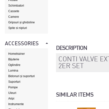
Pedale
Schimbatori
Cassete
Camere
Gripsuri și ghidoline
Spite si nipluri
ACCESSORIES
DESCRIPTION
Hometrainer
CONTI VALVE E
Bijuterie
2ER SET
Oglindire
Lumina
Bidonuri și suporturi
Suporturi
Pompe
Uleuri
SIMILAR ITEMS
Aripi
Instrumente