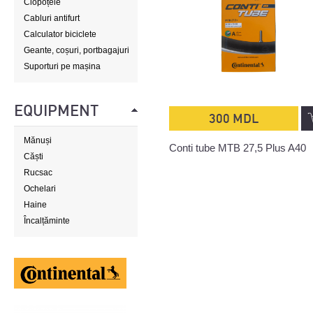
Clopoțele
Cabluri antifurt
Calculator biciclete
Geante, coșuri, portbagajuri
Suporturi pe mașina
EQUIPMENT
300 MDL
Mănuși
Conti tube MTB 27,5 Plus A40
Căști
Rucsac
Ochelari
Haine
Încalțăminte