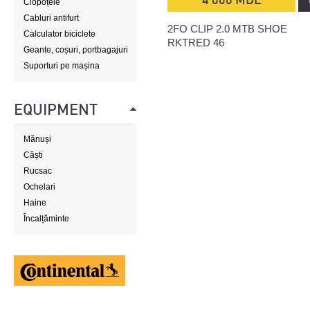
Clopoțele
Cabluri antifurt
2FO CLIP 2.0 MTB SHOE
Calculator biciclete
RKTRED 46
Geante, coșuri, portbagajuri
Suporturi pe mașina
EQUIPMENT
Mănuși
Căști
Rucsac
Ochelari
Haine
Încalțăminte