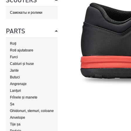
SCOOTERS
Самокаты и ролики
PARTS
Roți
Roti ajutatoare
Furci
Cabluri și huse
Jante
Butuci
Angrenaje
Lanțuri
Frînele și manete
Șa
Ghidonuri, stemuri, coloane
de direcție
Anvelope
Tije șa