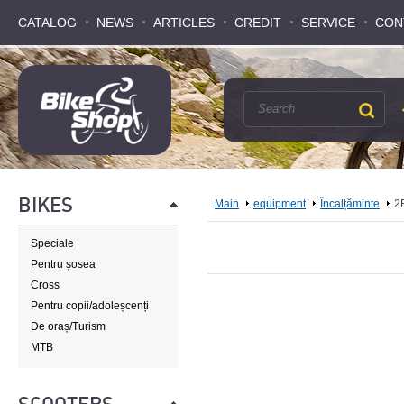
CATALOG
CATALOG
NEWS
NEWS
ARTICLES
ARTICLES
CREDIT
CREDIT
SERVICE
SERVICE
CON
CON
BIKES
Main
equipment
Încalțăminte
2
Speciale
Pentru șosea
Cross
Pentru copii/adoleșcenți
De oraș/Turism
MTB