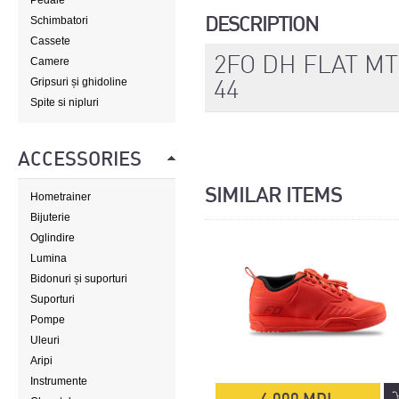
Pedale
DESCRIPTION
Schimbatori
Cassete
2FO DH FLAT M
Camere
44
Gripsuri și ghidoline
Spite si nipluri
ACCESSORIES
SIMILAR ITEMS
Hometrainer
Bijuterie
Oglindire
Lumina
Bidonuri și suporturi
Suporturi
Pompe
Uleuri
Aripi
Instrumente
4 000 MDL