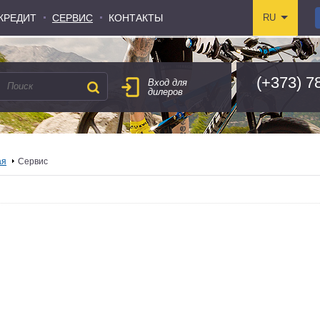
КРЕДИТ
КРЕДИТ
СЕРВИС
СЕРВИС
КОНТАКТЫ
КОНТАКТЫ
RU
RU
(+373) 7
Вход для
дилеров
ая
Сервис