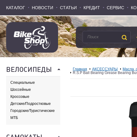
КАТАЛОГ
КАТАЛОГ
НОВОСТИ
НОВОСТИ
СТАТЬИ
СТАТЬИ
КРЕДИТ
КРЕДИТ
СЕРВИС
СЕРВИС
КО
КО
ВЕЛОСИПЕДЫ
Главная
АКСЕССУАРЫ
Масла, 
R.S.P Ball Bearing Grease Bearing Bust
Специальные
Шоссейные
Кроссовые
Детские/Подростковые
Городские/Туристические
МТБ