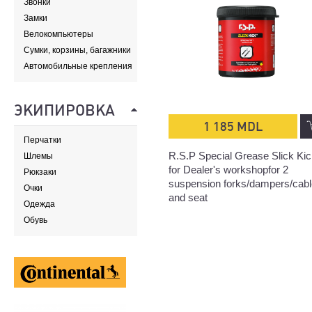
Звонки
Замки
Велокомпьютеры
Сумки, корзины, багажники
и адаптеры
Автомобильные крепления
ЭКИПИРОВКА
1 185 MDL
Перчатки
R.S.P Special Grease Slick Ki
Шлемы
for Dealer's workshopfor 2
Рюкзаки
suspension forks/dampers/cab
Очки
and seat
Одежда
Обувь