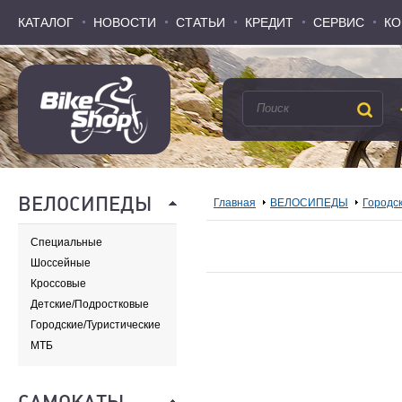
КАТАЛОГ
КАТАЛОГ
НОВОСТИ
НОВОСТИ
СТАТЬИ
СТАТЬИ
КРЕДИТ
КРЕДИТ
СЕРВИС
СЕРВИС
КО
КО
ВЕЛОСИПЕДЫ
Главная
ВЕЛОСИПЕДЫ
Городс
Специальные
Шоссейные
Кроссовые
Детские/Подростковые
Городские/Туристические
МТБ