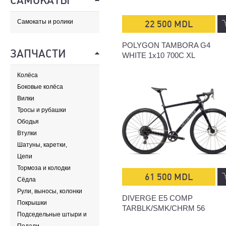
САМОКАТЫ
Самокаты и ролики
22 500 MDL
POLYGON TAMBORA G4
ЗАПЧАСТИ
WHITE 1x10 700C XL
Колёса
Боковые колёса
Вилки
Тросы и рубашки
Ободья
Втулки
Шатуны, каретки,
передние звезды
Цепи
Тормоза и колодки
61 500 MDL
Сёдла
Рули, выносы, колонки
DIVERGE E5 COMP
Покрышки
TARBLK/SMK/CHRM 56
Подседельные штыри и
хомуты