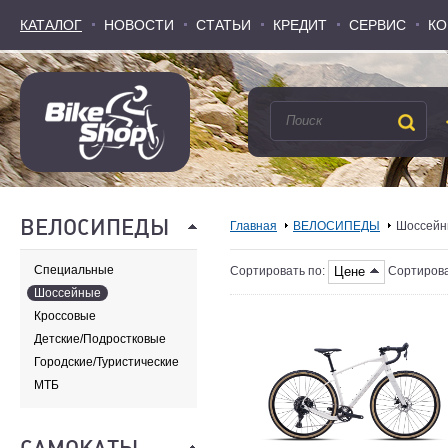
КАТАЛОГ
КАТАЛОГ
НОВОСТИ
НОВОСТИ
СТАТЬИ
СТАТЬИ
КРЕДИТ
КРЕДИТ
СЕРВИС
СЕРВИС
КО
КО
ВЕЛОСИПЕДЫ
Главная
ВЕЛОСИПЕДЫ
Шоссей
Специальные
Цене
Сортировать по:
Сортирова
Шоссейные
Кроссовые
Детские/Подростковые
Городские/Туристические
МТБ