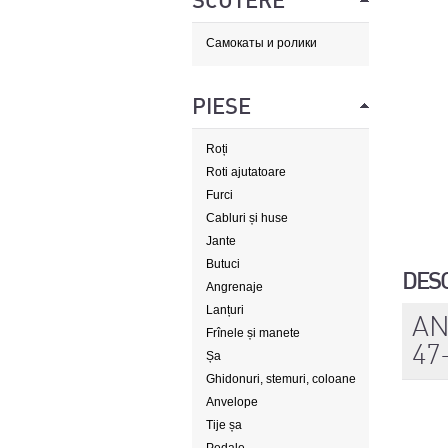
SCUTERE
Самокаты и ролики
PIESE
Roți
Roti ajutatoare
Furci
Cabluri și huse
Jante
Butuci
DES
Angrenaje
Lanțuri
AN
Frînele și manete
47
Șa
Ghidonuri, stemuri, coloane
de direcție
Anvelope
Tije șa