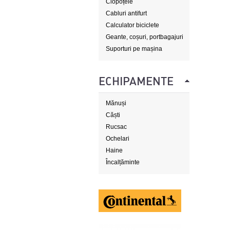
Clopoțele
Cabluri antifurt
Calculator biciclete
Geante, coșuri, portbagajuri
Suporturi pe mașina
ECHIPAMENTE
Mănuși
Căști
Rucsac
Ochelari
Haine
Încalțăminte