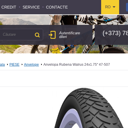
CREDIT
CREDIT
SERVICE
SERVICE
CONTACTE
CONTACTE
RO
RO
(+373) 7
Autentificare
dileri
pala
PIESE
Anvelope
Anvelopa Rubena Walrus 24x1.75" 47-507