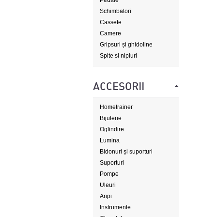
Pedale
Schimbatori
Cassete
Camere
Gripsuri și ghidoline
Spite si nipluri
ACCESORII
Hometrainer
Bijuterie
Oglindire
Lumina
Bidonuri și suporturi
Suporturi
Pompe
Uleuri
Aripi
Instrumente