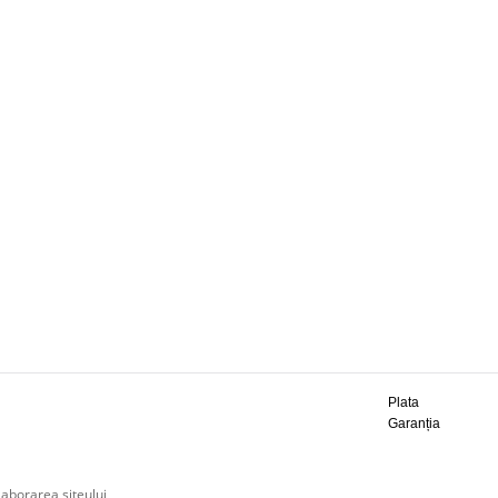
Plata
Garanția
laborarea siteului