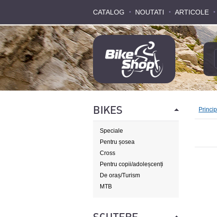
CATALOG
CATALOG
NOUTATI
NOUTATI
ARTICOLE
ARTICOLE
BIKES
Princi
Speciale
Pentru șosea
Cross
Pentru copii/adoleșcenți
De oraș/Turism
MTB