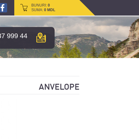
BUNURI:
BUNURI:
0
0
SUMA:
SUMA:
0
0
MDL
MDL
87 999 44
ANVELOPE