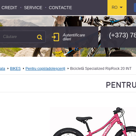
CREDIT
CREDIT
SERVICE
SERVICE
CONTACTE
CONTACTE
RO
RO
(+373) 7
Autentificare
dileri
pala
BIKES
Pentru copii/adoleșcenți
Bicicletă Specialized RipRock 20 INT
PENTRU