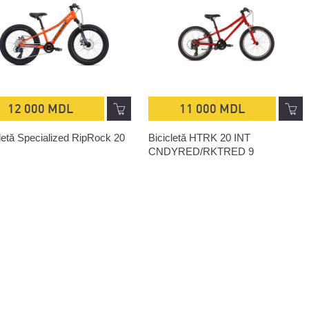
12 000 MDL
11 000 MDL
letă Specialized RipRock 20
Bicicletă HTRK 20 INT
CNDYRED/RKTRED 9