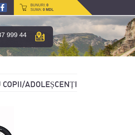
BUNURI:
BUNURI:
0
0
SUMA:
SUMA:
0
0
MDL
MDL
87 999 44
 COPII/ADOLEȘCENȚI