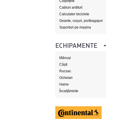
Clopoțele
Cabluri antifurt
Calculator biciclete
Geante, coșuri, portbagajuri
Suporturi pe mașina
ECHIPAMENTE
Mănuși
Căști
Rucsac
Ochelari
Haine
Încalțăminte