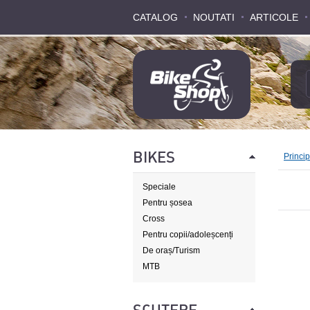
CATALOG
CATALOG
NOUTATI
NOUTATI
ARTICOLE
ARTICOLE
BIKES
Princi
Speciale
Pentru șosea
Cross
Pentru copii/adoleșcenți
De oraș/Turism
MTB