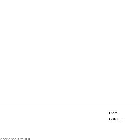
Plata
Garanția
laborarea siteului