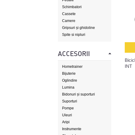
Pedale
Schimbatori
Cassete
Camere
Gripsuri și ghidoline
Spite si nipluri
ACCESORII
Bicic
INT
Hometrainer
Bijuterie
Oglindire
Lumina
Bidonuri și suporturi
Suporturi
Pompe
Uleuri
Aripi
Instrumente