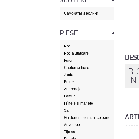
SCUTERE
Самокаты и ролики
PIESE
Roți
Roti ajutatoare
DES
Furci
Cabluri și huse
BI
Jante
IN
Butuci
Angrenaje
Lanțuri
Frînele și manete
Șa
ART
Ghidonuri, stemuri, coloane
de direcție
Anvelope
Tije șa