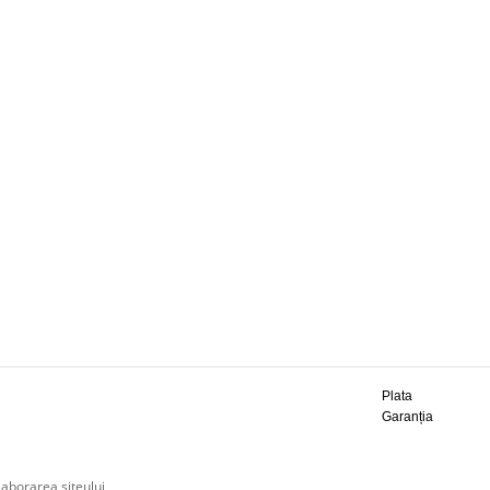
Plata
Garanția
laborarea siteului