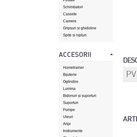
Pedale
Schimbatori
Cassete
Camere
Gripsuri și ghidoline
Spite si nipluri
ACCESORII
DES
Hometrainer
PV
Bijuterie
Oglindire
Lumina
Bidonuri și suporturi
Suporturi
Pompe
Uleuri
ART
Aripi
Instrumente