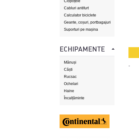
Clopoțele
Cabluri antifurt
Calculator biciclete
Geante, coșuri, portbagajuri
Suporturi pe mașina
ECHIPAMENTE
Mănuși
-
Căști
Rucsac
Ochelari
Haine
Încalțăminte