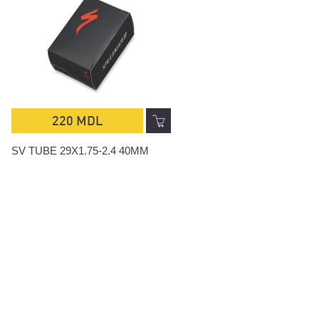
220 MDL
200 MDL
SV TUBE 29X1.75-2.4 40MM
SV TUBE 16X1.5-2.3 32M