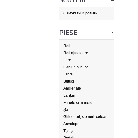
SCUTERE
Самокаты и ролики
PIESE
Roți
Roti ajutatoare
Furci
Cabluri și huse
Jante
Butuci
Angrenaje
Lanțuri
Frînele și manete
Șa
Ghidonuri, stemuri, coloane
de direcție
Anvelope
Tije șa