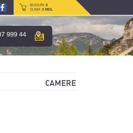
BUNURI:
BUNURI:
0
0
SUMA:
SUMA:
0
0
MDL
MDL
87 999 44
CAMERE