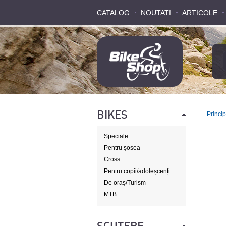
CATALOG
CATALOG
NOUTATI
NOUTATI
ARTICOLE
ARTICOLE
BIKES
Princi
Speciale
Pentru șosea
Cross
Pentru copii/adoleșcenți
De oraș/Turism
MTB