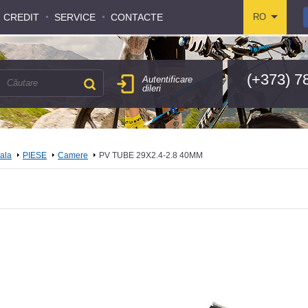
CREDIT
CREDIT
SERVICE
SERVICE
CONTACTE
CONTACTE
RO
RO
(+373) 7
Autentificare
dileri
pala
PIESE
Camere
PV TUBE 29X2.4-2.8 40MM