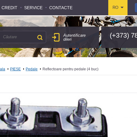
CREDIT
CREDIT
SERVICE
SERVICE
CONTACTE
CONTACTE
RO
RO
(+373) 7
Autentificare
dileri
pala
PIESE
Pedale
Reflectoare pentru pedale (4 buc)