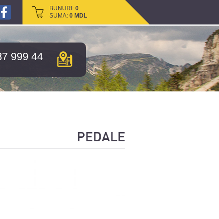
BUNURI:
BUNURI:
0
0
SUMA:
SUMA:
0
0
MDL
MDL
87 999 44
PEDALE