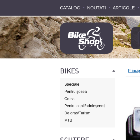
CATALOG
CATALOG
NOUTATI
NOUTATI
ARTICOLE
ARTICOLE
BIKES
Princi
Speciale
Pentru șosea
Cross
Pentru copii/adoleșcenți
De oraș/Turism
MTB