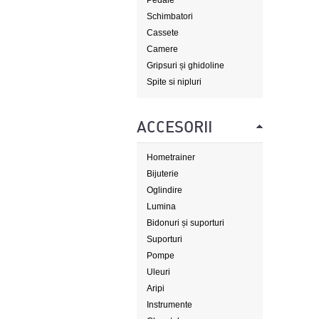
Pedale
Schimbatori
Cassete
Camere
Gripsuri și ghidoline
Spite si nipluri
ACCESORII
Hometrainer
Bijuterie
Oglindire
Lumina
Bidonuri și suporturi
Suporturi
Pompe
Uleuri
Aripi
Instrumente