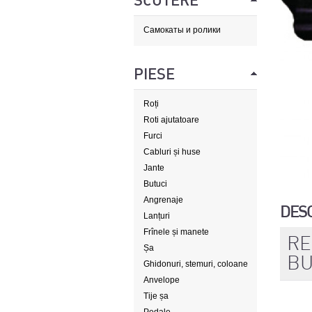
SCUTERE
Самокаты и ролики
PIESE
Roți
Roti ajutatoare
Furci
Cabluri și huse
Jante
Butuci
Angrenaje
DES
Lanțuri
Frînele și manete
RE
Șa
BU
Ghidonuri, stemuri, coloane
de direcție
Anvelope
Tije șa