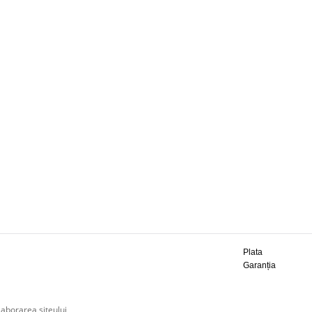
Plata
Garanția
laborarea siteului