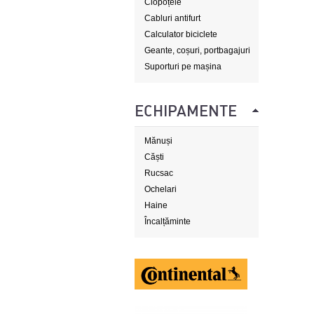
Clopoțele
Cabluri antifurt
Calculator biciclete
Geante, coșuri, portbagajuri
Suporturi pe mașina
ECHIPAMENTE
Mănuși
Căști
Rucsac
Ochelari
Haine
Încalțăminte