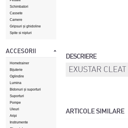
Pedale
Schimbatori
Cassete
Camere
Gripsuri și ghidoline
Spite si nipluri
ACCESORII
DESCRIERE
Hometrainer
EXUSTAR CLEAT
Bijuterie
Oglindire
Lumina
Bidonuri și suporturi
Suporturi
Pompe
Uleuri
ARTICOLE SIMILARE
Aripi
Instrumente