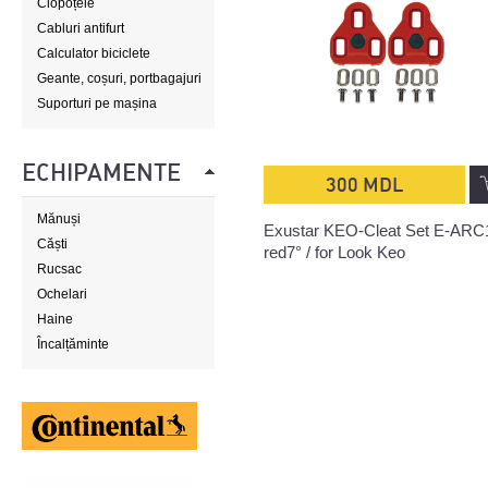
Clopoțele
Cabluri antifurt
Calculator biciclete
Geante, coșuri, portbagajuri
Suporturi pe mașina
ECHIPAMENTE
300 MDL
Mănuși
Exustar KEO-Cleat Set E-ARC
Căști
red7° / for Look Keo
Rucsac
Ochelari
Haine
Încalțăminte