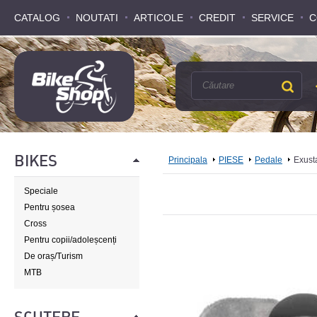
CATALOG
CATALOG
NOUTATI
NOUTATI
ARTICOLE
ARTICOLE
CREDIT
CREDIT
SERVICE
SERVICE
C
C
BIKES
Principala
PIESE
Pedale
Exust
Speciale
Pentru șosea
Cross
Pentru copii/adoleșcenți
De oraș/Turism
MTB