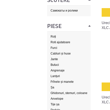
SCUTERE
Самокаты и ролики
Urec
PIESE
XLC 
Roți
Roti ajutatoare
Furci
Cabluri și huse
Jante
Butuci
Angrenaje
Lanțuri
Frînele și manete
Șa
Ghidonuri, stemuri, coloane
Urec
de direcție
Anvelope
XLC 
Tije șa