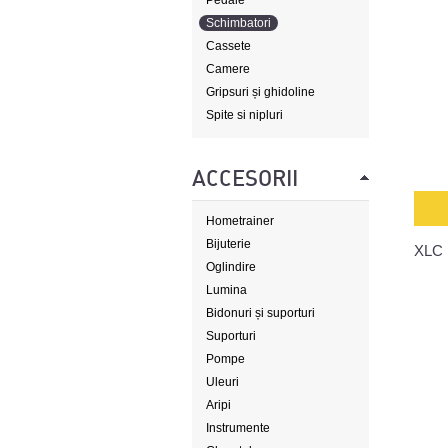
Pedale
Schimbatori
Cassete
Camere
Gripsuri și ghidoline
Spite si nipluri
ACCESORII
Hometrainer
Bijuterie
XLC 
Oglindire
Lumina
Bidonuri și suporturi
Suporturi
Pompe
Uleuri
Aripi
Instrumente