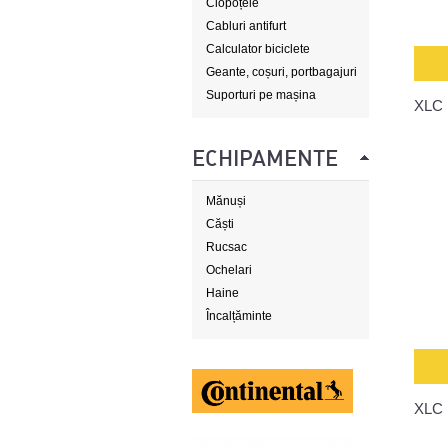
Clopoțele
Cabluri antifurt
Calculator biciclete
Geante, coșuri, portbagajuri
Suporturi pe mașina
XLC 
ECHIPAMENTE
Mănuși
Căști
Rucsac
Ochelari
Haine
Încalțăminte
XLC 