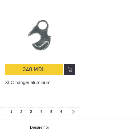
340 MDL
XLC hanger aluminum
3
1
2
4
5
6
Despre noi