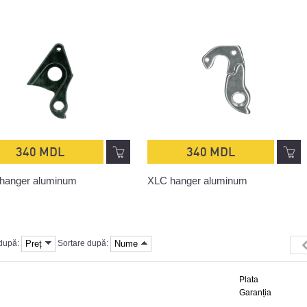
340 MDL
340 MDL
hanger aluminum
XLC hanger aluminum
Preț
Nume
 după:
Sortare după:
Plata
Garanția