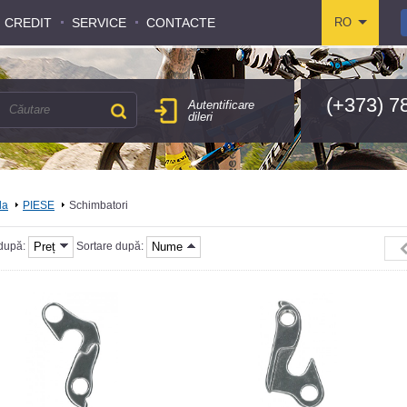
CREDIT
CREDIT
SERVICE
SERVICE
CONTACTE
CONTACTE
RO
RO
(+373) 7
Autentificare
dileri
la
PIESE
Schimbatori
Preț
Nume
 după:
Sortare după: