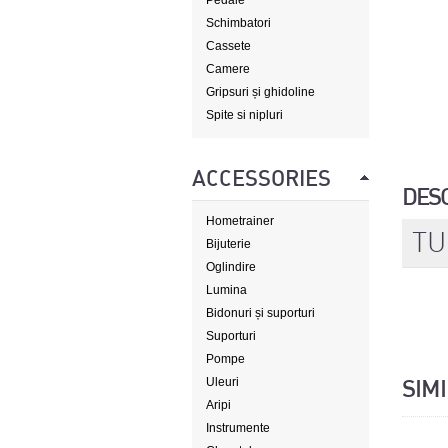
Pedale
Schimbatori
Cassete
Camere
Gripsuri și ghidoline
Spite si nipluri
ACCESSORIES
DES
Hometrainer
TU
Bijuterie
Oglindire
Lumina
Bidonuri și suporturi
Suporturi
Pompe
Uleuri
SIM
Aripi
Instrumente