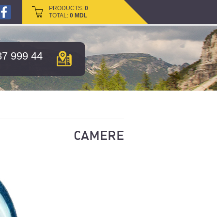
PRODUCTS:
PRODUCTS:
0
0
TOTAL:
TOTAL:
0
0
MDL
MDL
87 999 44
CAMERE