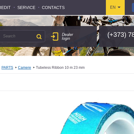
REDIT
REDIT
SERVICE
SERVICE
CONTACTS
CONTACTS
EN
EN
(+373) 7
Dealer
login
PARTS
Camere
Tubeless Ribbon 10 m 23 mm