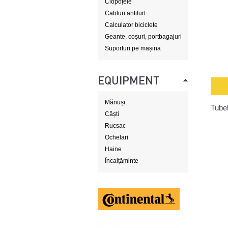
Clopoțele
Cabluri antifurt
Calculator biciclete
Geante, coșuri, portbagajuri
Suporturi pe mașina
EQUIPMENT
Mănuși
Tube
Căști
Rucsac
Ochelari
Haine
Încalțăminte