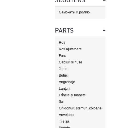
SCOOTERS
Самокаты и ролики
PARTS
Roți
Roti ajutatoare
Furci
Cabluri și huse
Jante
Butuci
Angrenaje
Lanțuri
Frînele și manete
Șa
Ghidonuri, stemuri, coloane
de direcție
Anvelope
Tije șa